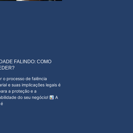
DADE FALINDO: COMO
EDER?
r o processo de falência
ial e suas implicações legais é
para a proteção e a
abilidade do seu negócio!
A
 é