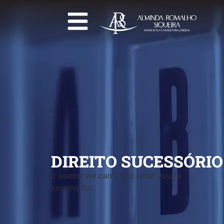
DIREITO SUCESSÓRIO
It seems we can't find what you're
looking for.