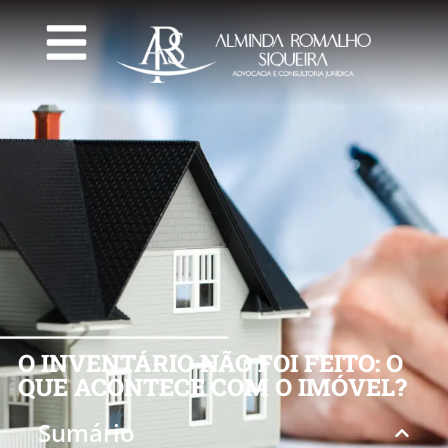
O INVENTÁRIO NÃO FOI FEITO: O
QUE ACONTECE COM O IMÓVEL?
Sumário