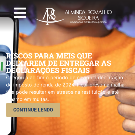
RISCOS PARA MEIS QUE
DEIXAREM DE ENTREGAR AS
DECLARAÇÕES FISCAIS
Chegou o ao fim o período de envio da declaração
de imposto de renda de 2024. Ficar preso na malha
fina pode resultar em atrasos na restituição e até
mesmo em multas.
CONTINUE LENDO