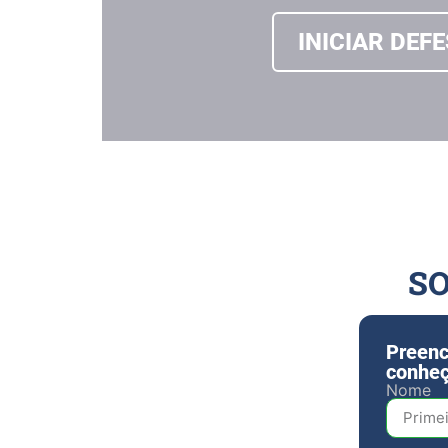
INICIAR DEF
SO
Preenc
conheç
Nome