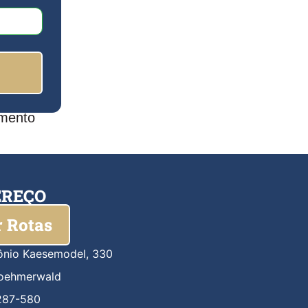
mento
EREÇO
 Rotas
ônio Kaesemodel, 330
Boehmerwald
287-580