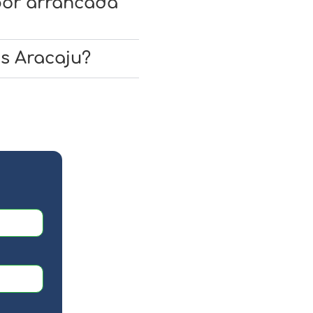
por arrancada
as Aracaju?