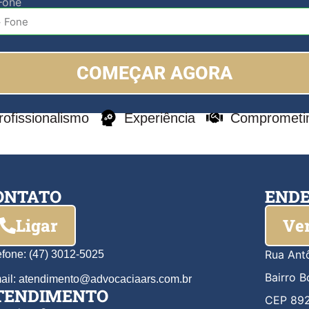
Fone
COMEÇAR AGORA
rofissionalismo
Experiência
Comprometi
ONTATO
END
Ligar
Ver
Rua Ant
efone: (47) 3012-5025
Bairro 
ail: atendimento@advocaciaars.com.br
TENDIMENTO
CEP 89