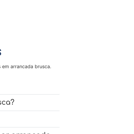
S
s em arrancada brusca.
sca?