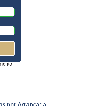
mento
tas por Arrancada