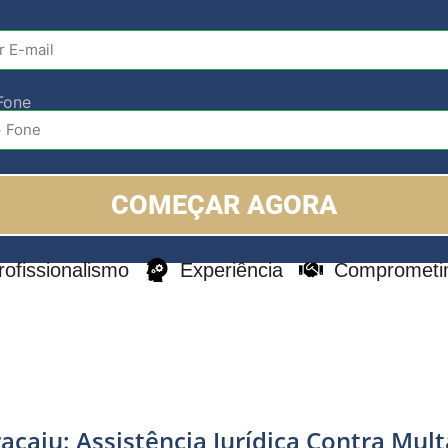
Fone
COMEÇAR AGORA
rofissionalismo
Experiência
Comprometi
acaju: Assistência Jurídica Contra Mul