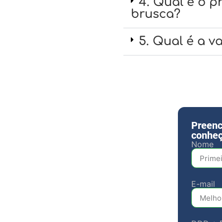
4. Qual é o 
brusca?
5. Qual é a v
Preenc
conheç
Nome
E-mail