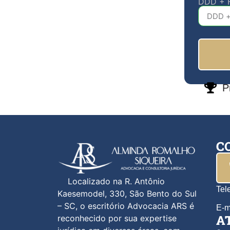
DDD + 
P
C
Localizado na R. Antônio
Tel
Kaesemodel, 330, São Bento do Sul
– SC, o escritório Advocacia ARS é
E-m
A
reconhecido por sua expertise