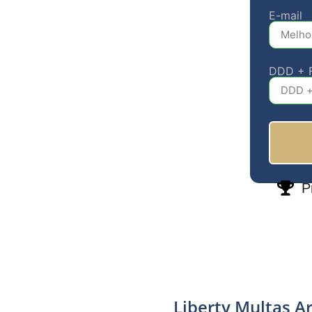
E-mail
DDD + 
P
Liberty Multas Ar